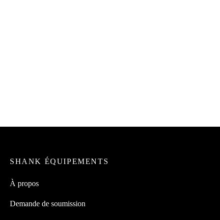
Ruban céramique
Baril en acier inoxydable 304
«THERMOFAB» 2″ x 1/8″
– 25 gallons
1.99
$
297.99
$
Détergent «MYSTER PAN»
Boîte à cornets (100) 12 trous
4L
– brunes avec impression
49.99
$
99.99
$
SHANK ÉQUIPEMENTS
À propos
Demande de soumission