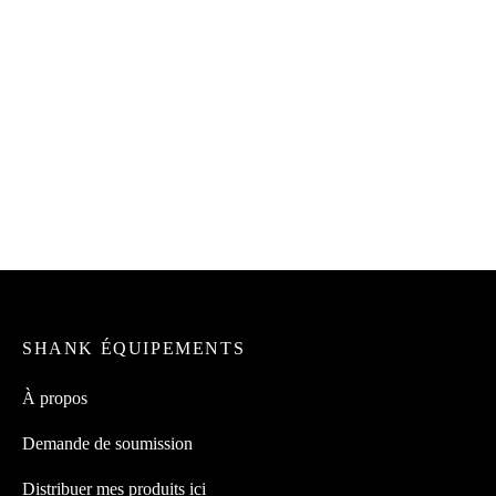
Couloir/filtre en orlon 1M à
Détergent «PAN-O-NET»
sirop
64.99
$
16.99
$
Détergent «MYSTER PAN»
Boîte à cornets (100) 6 trous –
4L
blanches avec impression
49.99
$
91.29
$
SHANK ÉQUIPEMENTS
À propos
Demande de soumission
Distribuer mes produits ici