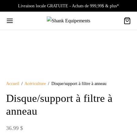
Livraison locale GRATUITE - Achats de 999,99$ & plus*
Accueil
/
Acériculture
/
Disque/support à filtre à anneau
Disque/support à filtre à
anneau
36.99
$