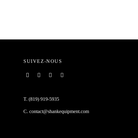
uum
Couloir/filtre en orlon 1M à sirop
16.99
$
Lire la suite
SUIVEZ-NOUS
T. (819) 919-5935
C. contact@shankequipment.com