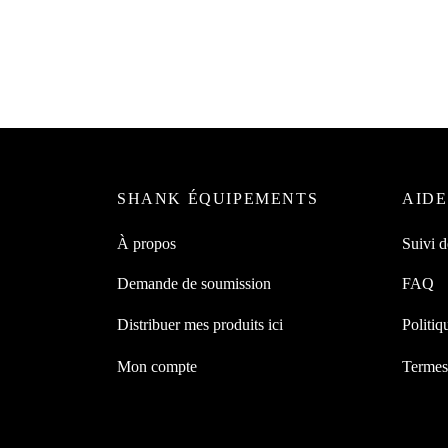
Baril en acier inoxydable 304 – 25
Canne 
gallons
couver
129.9
297.99
$
Lire la 
Lire la suite
SHANK ÉQUIPEMENTS
AIDE
À propos
Suivi 
Demande de soumission
FAQ
Distribuer mes produits ici
Politiq
Mon compte
Termes 