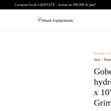
Livraison locale GRATUITE - Achats de 999,99$ & plus*
Accueil
/
A
inox – Dom
Gobe
hydr
x 10
Gri