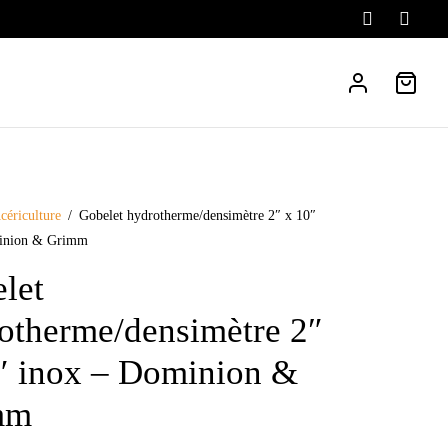
cériculture
/
Gobelet hydrotherme/densimètre 2″ x 10″
inion & Grimm
let
otherme/densimètre 2″
″ inox – Dominion &
mm