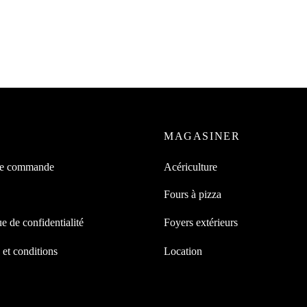
de sirop d’érable 540 ml &
Filtre polyester pour presse vac
cle (200)
ronde
9
$
119.99
$
–
3.79
$
12.35
$
suite
Choix des options
MAGASINER
de commande
Acériculture
Fours à pizza
ue de confidentialité
Foyers extérieurs
et conditions
Location