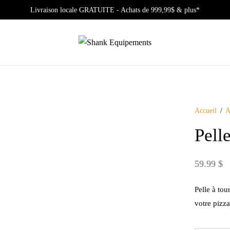
Livraison locale GRATUITE - Achats de 999,99$ & plus*
Accueil
/
A
Pell
59.99
$
Pelle à tou
votre pizza