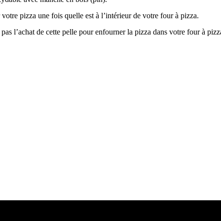
 votre pizza une fois quelle est à l’intérieur de votre four à pizza.
 l’achat de cette pelle pour enfourner la pizza dans votre four à pizz
éfractaire 12″ x 12″
Tisonnier Bélanger
$
59.99
$
suite
Ajouter au panier