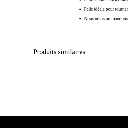
Pelle idéale pour tourner
Nous ne recommandons pas
Produits similaires
Mortier réfractaire 55 lbs
Tuile r
103.99
$
39.99
Ajouter au panier
Lire la 