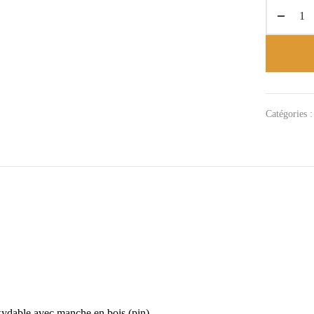
Catégories 
xydable avec manche en bois (pin).